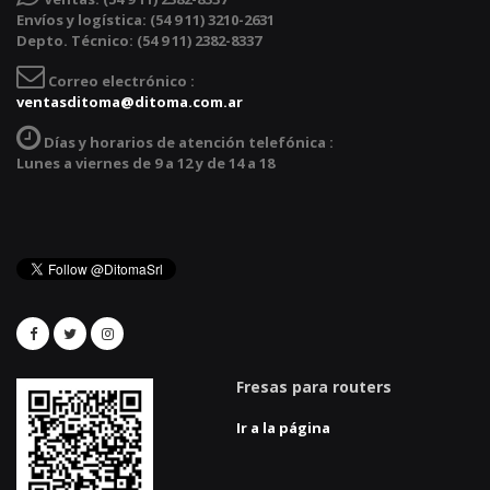
Envíos y logística: (54 9 11) 3210-2631
Depto. Técnico: (54 9 11) 2382-8337
Correo electrónico :
ventasditoma@ditoma.com.ar
Días y horarios de atención telefónica :
Lunes a viernes de 9 a 12 y de 14 a 18
Fresas para routers
Ir a la página