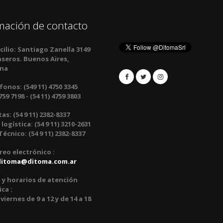
mación de contacto
ilio:
Santiago Zanella 3149
aseros. Buenos Aires,
ina
fonos:
(549 11) 4750 3345
759 7198 - (54 11) 4759 3803
tas:
(54 9 11) 2382-8337
 logística: (54 9 11) 3210-2631
écnico: (54 9 11) 2382-8337
reo electrónico :
ditoma@ditoma.com.ar
 y horarios de atención
ca :
viernes de 9 a 12 y de 14 a 18