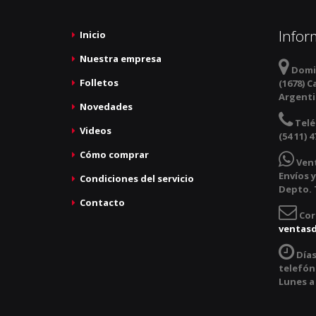
Infor
Inicio
Nuestra empresa
Domic
Folletos
(1678) C
Argent
Novedades
Telé
Videos
(54 11) 4
Cómo comprar
Ven
Envíos y
Condiciones del servicio
Depto. T
Contacto
Cor
ventas
Días
telefóni
Lunes a 