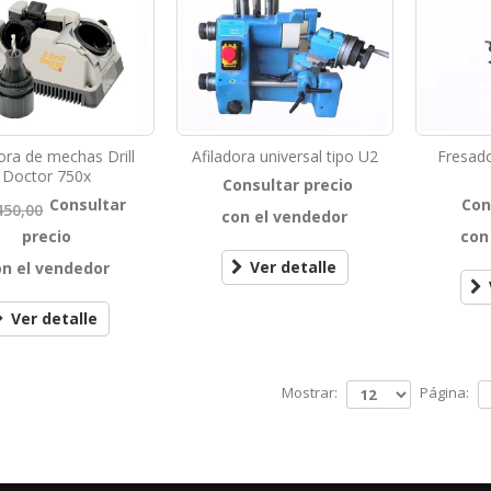
dora de mechas Drill
Afiladora universal tipo U2
Fresad
Doctor 750x
Consultar precio
Consultar
Con
450,00
con el vendedor
precio
con
Ver detalle
on el vendedor
Ver detalle
Mostrar:
Página: