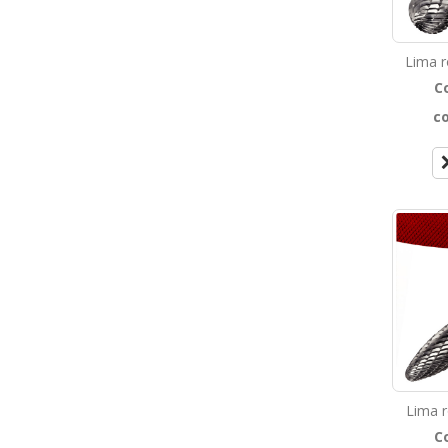
Lima r
C
c
Lima 
C