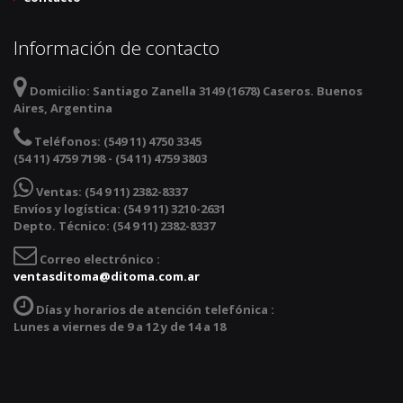
Información de contacto
Domicilio:
Santiago Zanella 3149 (1678) Caseros. Buenos
Aires, Argentina
Teléfonos:
(549 11) 4750 3345
(54 11) 4759 7198 - (54 11) 4759 3803
Ventas:
(54 9 11) 2382-8337
Envíos y logística: (54 9 11) 3210-2631
Depto. Técnico: (54 9 11) 2382-8337
Correo electrónico :
ventasditoma@ditoma.com.ar
Días y horarios de atención telefónica :
Lunes a viernes de 9 a 12 y de 14 a 18