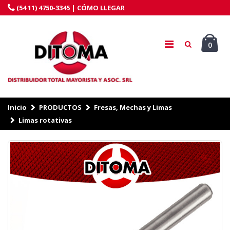
(54 11) 4750-3345 |
CÓMO LLEGAR
0
Inicio
PRODUCTOS
Fresas, Mechas y Limas
Limas rotativas