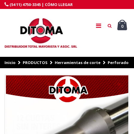
(54 11) 4750-3345 |
CÓMO LLEGAR
0
Inicio
PRODUCTOS
Herramientas de corte
Perforado